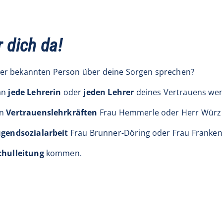
r dich da!
ner bekannten Person über deine Sorgen sprechen?
an
jede Lehrerin
oder
jeden Lehrer
deines Vertrauens we
en
Vertrauenslehrkräften
Frau Hemmerle oder Herr Würz
ugendsozialarbeit
Frau Brunner-Döring oder Frau Franken
chulleitung
kommen.