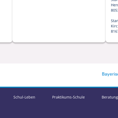
Her
805
Sta
Kir
816
Schul-Leben
Praktikums-Schule
Beratung