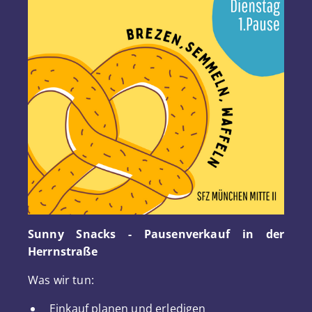
Sunny Snacks - Pausenverkauf in der
Herrnstraße
Was wir tun:
Einkauf planen und erledigen